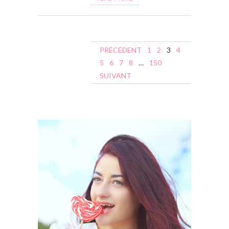
N
PRÉCÉDENT
1
2
3
4
a
5
6
7
8
…
150
SUIVANT
v
i
g
a
t
i
o
n
d