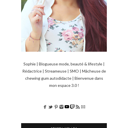
e
s
a
r
t
i
c
Sophie | Blogueuse mode, beauté & lifestyle |
l
Rédactrice | Streameuse | SMO | Mâcheuse de
e
chewing gum autodidacte | Bienvenue dans
mon espace 3.0 !
s