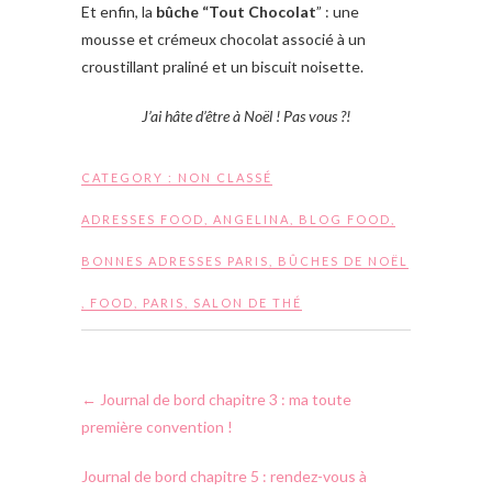
Et enfin, la
bûche “Tout Chocolat
” : une
mousse et crémeux chocolat associé à un
croustillant praliné et un biscuit noisette.
J’ai hâte d’être à Noël ! Pas vous ?!
CATEGORY :
NON CLASSÉ
ADRESSES FOOD
,
ANGELINA
,
BLOG FOOD
,
BONNES ADRESSES PARIS
,
BÛCHES DE NOËL
,
FOOD
,
PARIS
,
SALON DE THÉ
←
Journal de bord chapitre 3 : ma toute
première convention !
Journal de bord chapitre 5 : rendez-vous à