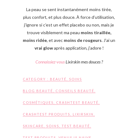
La peau se sent instantanément moins tirée,
plus confort, et plus douce. À force d’utilisation,
j’ignore si c’est un effet placebo ou non, mais je
trouve visiblement ma peau
moins tiraillée,
moins ridée
, et avec
moins de rougeurs
. J’ai un
vrai glow
après application, j’adore !
Connaissiez-vous
Lixirskin mes douces ?
CATEGORY :
BEAUTÉ
,
SOINS
BLOG BEAUTÉ
,
CONSEILS BEAUTÉ
,
COSMÉTIQUES
,
CRASHTEST BEAUTÉ
,
CRASHTEST PRODUITS
,
LIXIRSKIN
,
SKINCARE
,
SOINS
,
TEST BEAUTÉ
,
TEST PRODUITS
,
VENUS IS NAIVE