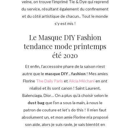
veine, on trouve l’imprimé Tie & Dye qui reprend
du service, résultant également du confinement
et du côté artistique de chacun.. Tout le monde
s’y est mis !
Le Masque DIY Fashion
tendance mode printemps
été 2020
Et enfin, l’accessoire phare de la saison n’est
autre que le
masque DIY
..
fashion
! Mes amies
Florine
The Daily Paris
et
Alicia Méchani
en ont
réalisé et ils sont canon ! Saint Laurent,
Balenciaga, Dior… On a plus qu’à choisir selon le
dust bag
que l’on a sous la main, à nous le
patron de couture et let’s do this ! Il m’en faut
absolument un, et mon amie Florine m’a proposé
son aide, alors je suis ravie, je vais bientôt en