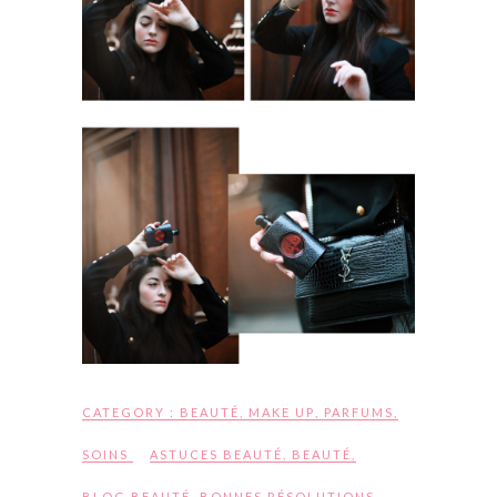
CATEGORY :
BEAUTÉ
,
MAKE UP
,
PARFUMS
,
SOINS
ASTUCES BEAUTÉ
,
BEAUTÉ
,
BLOG BEAUTÉ
,
BONNES RÉSOLUTIONS
,