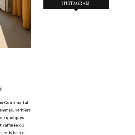
INSTAGRAM
s
nterContinental
femmes, héritiers
t
en quelques
t raffinée
où
sentis bien et