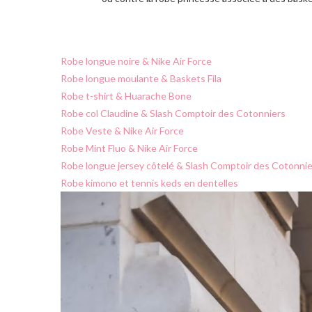
Robe longue noire & Nike Air Force
Robe longue moulante & Baskets Fila
Robe t-shirt & Huarache Bone
Robe col Claudine & Slash Comptoir des Cotonniers
Robe Veste & Nike Air Force
Robe Mint Fluo & Nike Air Force
Robe longue jersey côtelé & Slash Comptoir des Cotonnie
Robe kimono et tennis keds en dentelles