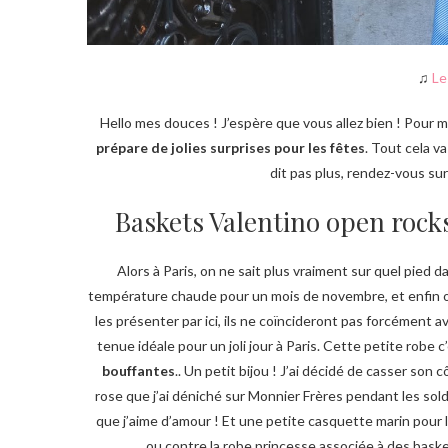
♫
Le
Hello mes douces ! J’espère que vous allez bien ! Pour 
prépare de jolies surprises pour les fêtes
. Tout cela v
dit pas plus, rendez-vous s
Baskets Valentino open rock
Alors à Paris, on ne sait plus vraiment sur quel pied d
température chaude pour un mois de novembre, et enfin on
les présenter par ici, ils ne coïncideront pas forcément 
tenue idéale pour un joli jour à Paris. Cette petite robe c
bouffantes
.. Un petit bijou ! J’ai décidé de casser so
rose que j’ai déniché sur Monnier Frères pendant les sol
que j’aime d’amour ! Et une petite casquette marin pour 
ou contre la robe princesse associée à des bask