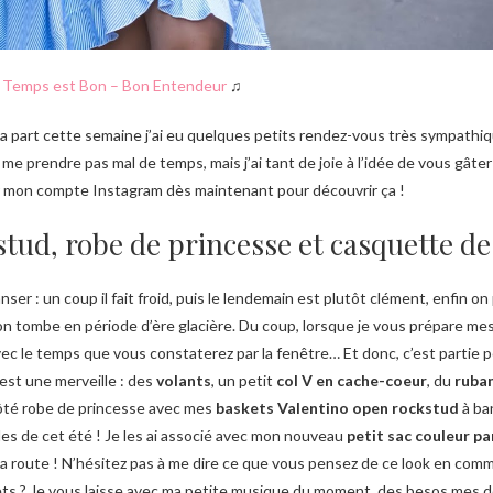
 Temps est Bon – Bon Entendeur
♫
ma part cette semaine j’ai eu quelques petits rendez-vous très sympathi
a me prendre pas mal de temps, mais j’ai tant de joie à l’idée de vous gâter
ur mon compte Instagram dès maintenant pour découvrir ça !
stud, robe de princesse et casquette d
anser : un coup il fait froid, puis le lendemain est plutôt clément, enfin o
 tombe en période d’ère glacière. Du coup, lorsque je vous prépare me
avec le temps que vous constaterez par la fenêtre… Et donc, c’est partie
’est une merveille : des
volants
, un petit
col V en cache-coeur
, du
ruba
n côté robe de princesse avec mes
baskets Valentino open rockstud
à ba
des de cet été ! Je les ai associé avec mon nouveau
petit sac couleur p
la route ! N’hésitez pas à me dire ce que vous pensez de ce look en com
ets ? Je vous laisse avec ma petite musique du moment, des besos mes d