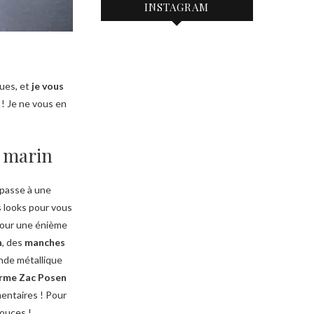
INSTAGRAM
ques, et
je vous
 ! Je ne vous en
e marin
n passe à une
s looks pour vous
 pour une énième
n
, des
manches
nde métallique
arme Zac Posen
mentaires ! Pour
ouces !