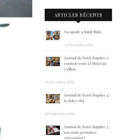
ARTICLES RÉCENTS
Escapade à Saint Malo
16 décembre 2021
Journal de bord chapitre 5 :
rendez-vous à l’Hôtel de
Crillon
10 décembre 2021
Journal de bord chapitre 4 :
la dolce vita
20 septembre 2021
Journal de bord chapitre 3 :
ma toute première
convention !