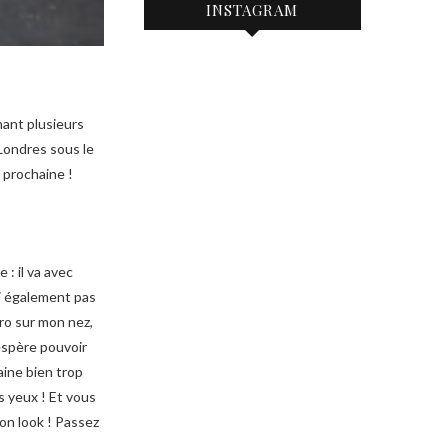
INSTAGRAM
nant plusieurs
 Londres sous le
 prochaine !
 : il va avec
ai également pas
ro sur mon nez,
’espère pouvoir
aine bien trop
s yeux ! Et vous
on look ! Passez