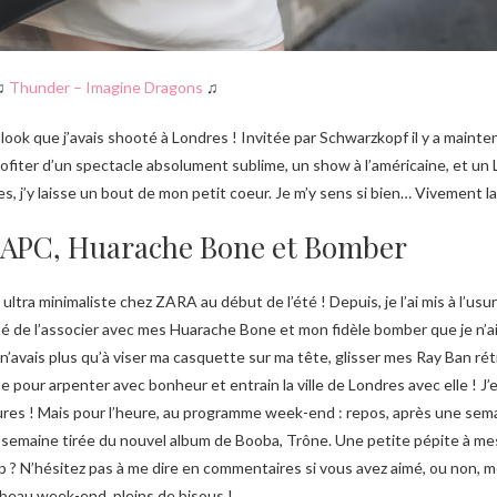
♫
Thunder – Imagine Dragons
♫
ook que j’avais shooté à Londres ! Invitée par Schwarzkopf il y a mainte
ofiter d’un spectacle absolument sublime, un show à l’américaine, et un
s, j’y laisse un bout de mon petit coeur. Je m’y sens si bien… Vivement la
 APC, Huarache Bone et Bomber
ultra minimaliste chez ZARA au début de l’été ! Depuis, je l’ai mis à l’usure
été de l’associer avec mes Huarache Bone et mon fidèle bomber que je n’
n’avais plus qu’à viser ma casquette sur ma tête, glisser mes Ray Ban rét
te pour arpenter avec bonheur et entrain la ville de Londres avec elle ! J
tures ! Mais pour l’heure, au programme week-end : repos, après une sem
semaine tirée du nouvel album de Booba, Trône. Une petite pépite à me
? N’hésitez pas à me dire en commentaires si vous avez aimé, ou non, m
beau week-end, pleins de bisous !