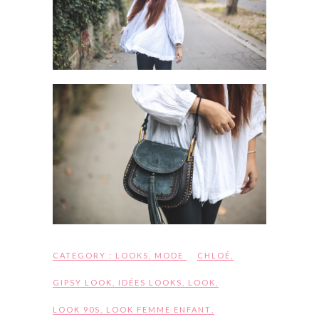
CATEGORY :
LOOKS
,
MODE
CHLOÉ
,
GIPSY LOOK
,
IDÉES LOOKS
,
LOOK
,
LOOK 90S
,
LOOK FEMME ENFANT
,