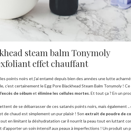
ckhead steam balm Tonymoly
foliant effet chauffant
ien les points noirs et j’ai entamé depuis bien des années une lutte acharn
lle, c’est certainement le Egg Pore Blackhead Steam Balm Tonymoly ! Ce
l’excès de sébum
et
élimine les cellules mortes
. Et tout ça ? En un prod
ettent de se débarrasser de ces satanés points noirs, mais également ..
ffet de chaud est simplement un pur plaisir ! Son
extrait de poudre de co
out en limitant la déshydratation car il nourrit la peau tout en luttant co
t d’apporter un soin intensif aux peaux à imperfections ! Un produit un