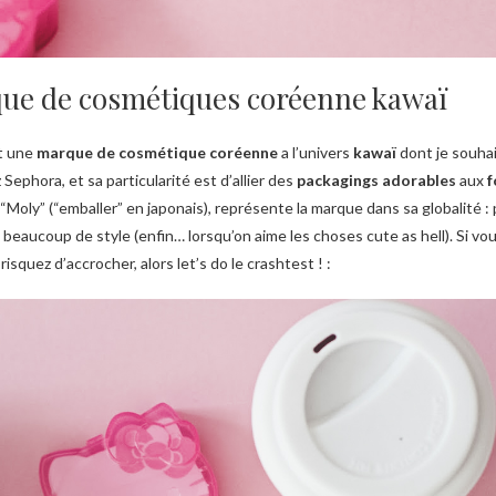
que de cosmétiques coréenne kawaï
st une
marque de cosmétique coréenne
a l’univers
kawaï
dont je souhai
Sephora, et sa particularité est d’allier des
packagings adorables
aux
f
, “Moly” (“emballer” en japonais), représente la marque dans sa globalité 
beaucoup de style (enfin… lorsqu’on aime les choses cute as hell). Si vo
squez d’accrocher, alors let’s do le crashtest ! :