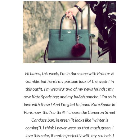
Hi babes, this week, I’m in Barcelone with Procter &
Gamble, but here’s my parisian look of the week ! In
this outfit, I’m wearing two of my news founds : my
new Kate Spade bag and my ba&sh poncho ! I’m so in
love with these ! And I’m glad to found Kate Spade in
Paris now, that’s a thrill. I choose the Cameron Street
Candace bag, in green (it looks like “winter is
coming”). I think I never wear so that much green. I
love this color, it match perfectly with my red hair. I