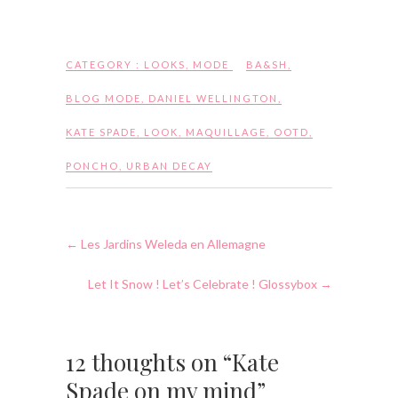
CATEGORY :
LOOKS
,
MODE
BA&SH
,
BLOG MODE
,
DANIEL WELLINGTON
,
KATE SPADE
,
LOOK
,
MAQUILLAGE
,
OOTD
,
PONCHO
,
URBAN DECAY
←
Les Jardins Weleda en Allemagne
Let It Snow ! Let’s Celebrate ! Glossybox
→
12 thoughts on “Kate
Spade on my mind”