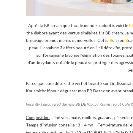
Après la BB cream que tout le monde a adopté, voici le
B
thé élaboré ayant des vertus similaires à la BB cream. Je 
breuvage promet monts et merveilles. Cette
B
oisson
B
ea
peau. Il combine 3 effets beauté en 1 : il détoxifie, pro
sur l’organisme favorise l’élimination des toxines. Ex
d’antioxydants qui aide la peau à se protéger des agression
pe
Parce que cure détox, thé vert et beauté sont indissociab
Kousmichoff pour déguster mon BB Detox en avant premi
Recently I discovered the new BB DETOX by Kusmi Tea at Café Kou
Composition
: Thé vert, maté, rooibos, guarana, pissenli
Temps d’infusion conseillé
: 3 – 4 mn – Température de l’e
Formats disponibles
: boîte 125g (14.80€), boîte 250g (23.