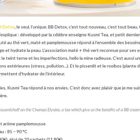
B Detox
, le seul, l’unique. BB Detox, c’est tout nouveau, c’est tout beau.
m’explique : développé par la célèbre enseigne Kusmi Tea, et petit dernie
uté au thé vert, maté et pamplemousse répond à l’ensemble des besoins 
tège et hydrate la peau. L’association maté + thé vert reconnue pour ses 
it le teint terne et les imperfections, hello la mine radieuse. C’est aussi 
s extérieures (stress, pollution…). Et le pissenlit et le rooibos (plante 
rmettent d’hydrater de l’intérieur.
les, Kusmi Tea répond à nos envies. C’est donc avec plaisir que je me su
ère.
smichoff on the Champs Elysées, a tea which give us the benefits of a BB cream
t et arôme pamplemousse
au : 85 – 90 °C
90€), étui de 20 sachets (11.80€)