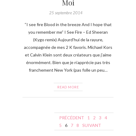
Moi
25 septembre 2014
“I see fire Blood in the breeze And I hope that
you remember me” I See Fire – Ed Sheeran
(Kygo remix) Aujourd’hui de la rayure,
accompagnée de mes 2 K favoris. Michael Kors
et Calvin Klein sont deux créateurs que j’aime
énormément. Bien que je n’apprécie pas très
franchement New York (pas folle un peu…
READ MORE
N
PRÉCÉDENT
1
2
3
4
a
5
6
7
8
SUIVANT