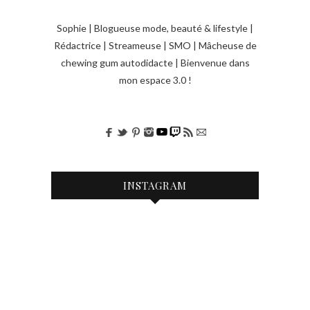
i
Sophie | Blogueuse mode, beauté & lifestyle |
c
Rédactrice | Streameuse | SMO | Mâcheuse de
l
chewing gum autodidacte | Bienvenue dans
e
mon espace 3.0 !
s
INSTAGRAM