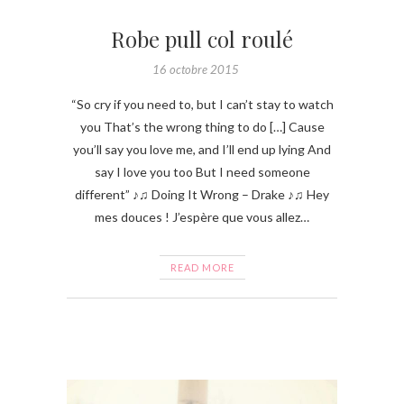
Robe pull col roulé
16 octobre 2015
“So cry if you need to, but I can’t stay to watch
you That’s the wrong thing to do […] Cause
you’ll say you love me, and I’ll end up lying And
say I love you too But I need someone
different” ♪♫ Doing It Wrong – Drake ♪♫ Hey
mes douces ! J’espère que vous allez…
READ MORE