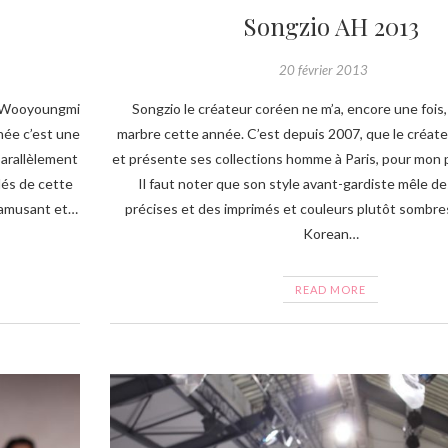
Songzio AH 2013
20 février 2013
me Wooyoungmi
Songzio le créateur coréen ne m’a, encore une fois,
nnée c’est une
marbre cette année. C’est depuis 2007, que le créat
parallèlement
et présente ses collections homme à Paris, pour mon pl
lés de cette
Il faut noter que son style avant-gardiste mêle d
 amusant et…
précises et des imprimés et couleurs plutôt sombres
Korean…
READ MORE