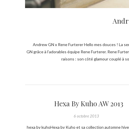
Andr
Andrew GN x Rene Furterer Hello mes douces ! La semaine dernière, j’ai eu la chance de pouvoir accéder aux backstages du défilé Andrew
GN grâce à l’adorables équipe Rene Furterer. Rene Furt
raisons : son côté glamour couplé à s
Hexa By Kuho AW 2013
6 octobre 2013
hexa by kuhoHexa by Kuho et sa collection automne hiver