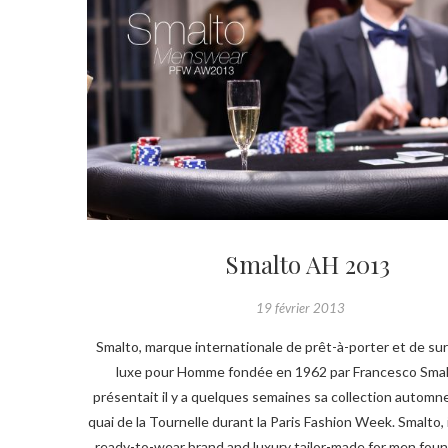
Smalto AH 2013
19 février 2013
Smalto, marque internationale de prêt-à-porter et de s
luxe pour Homme fondée en 1962 par Francesco Smal
présentait il y a quelques semaines sa collection automn
quai de la Tournelle durant la Paris Fashion Week. Smalto, 
ready-to-wear brand and luxury tailor-made for men fou