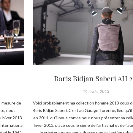
Boris Bidjan Saberi AH 2
14 février 2013
ur-mesure de
Voici probablement ma collection homme 2013 coup de 
to, nous
Boris Bidjan Saberi. C’est au Garage Turenne, lieu qu’il 
e-hiver 2013
en 2011, qu’il nous convie pour nous présenter sa co
international
hiver 2013, placé sous le signe de l’artisanal et de l’au
nded in 1962
le créateur perse nous dresse une collection urba