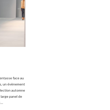
’entasse face au
tes, un évènement
ollection automne
n large panel de
t…