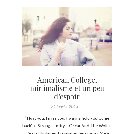
American College,
minimalisme et un peu
d’espoir
21 janvier 2015
“I lost you, I miss you, I wanna hold you Come
back” ♩Strange Entity – Oscar And The Wolf ♫
C’est difficilement que je reviens par ici. Voilà