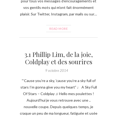
pour tous vos messages d’encouragements et
vos gentils mots qui m’ont fait énormément
plaisir. Sur Twitter, Instagram, par mails ou sur…
READ MORE
3.1 Phillip Lim, de la joie,
Coldplay et des sourires
9 octobre 2014
“‘Cause you’re a sky, ’cause you’re a sky full of
stars I’m gonna give you my heart” ♩ A Sky Full
Of Stars – Coldplay ♫ Hello mes poulettes !
Aujourd’hui je vous retrouve avec une ..
nouvelle coupe. Depuis quelques temps, je
craque un peu de ma longueur, fatiguée et usée