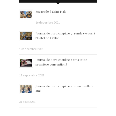
Escapade à Saint Malo
16 décembre 2021
Journal de bord chapitre 5 : rendez-vous à
l’Hôtel de Crillon
10 décembre 2021
Journal de bord chapitre 3 : ma toute
première convention !
11 septembre 2021
Journal de bord chapitre 2 : mon meilleur
ami
31 août 2021