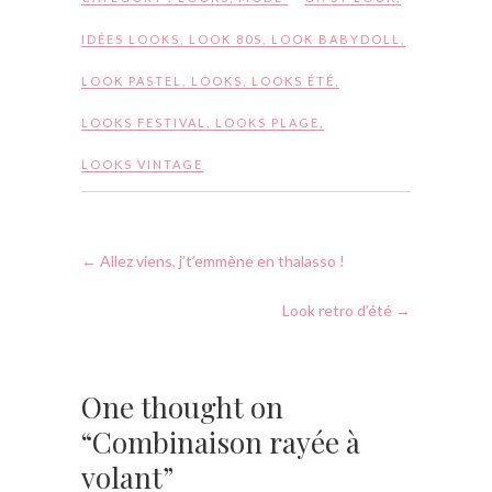
IDÉES LOOKS
,
LOOK 80S
,
LOOK BABYDOLL
,
LOOK PASTEL
,
LOOKS
,
LOOKS ÉTÉ
,
LOOKS FESTIVAL
,
LOOKS PLAGE
,
LOOKS VINTAGE
←
Allez viens, j’t’emmène en thalasso !
Look retro d’été
→
One thought on
“Combinaison rayée à
volant”