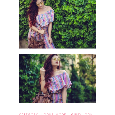
CATEGORY :
LOOKS
,
MODE
GIPSY LOOK
,