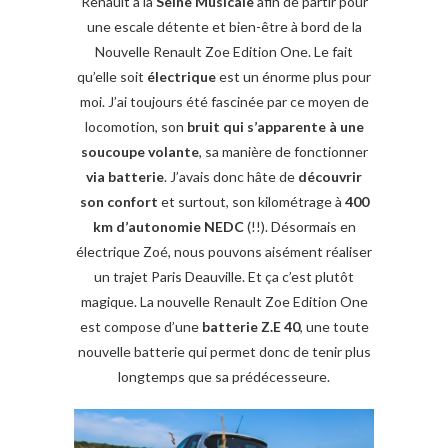
Renault à la
Seine Musicale
afin de partir pour
une escale détente et bien-être à bord de la
Nouvelle Renault Zoe Edition One. Le fait
qu’elle soit
électrique
est un énorme plus pour
moi. J’ai toujours été fascinée par ce moyen de
locomotion, son
bruit qui s’apparente à une
soucoupe volante
, sa manière de fonctionner
via batterie
. J’avais donc hâte de
découvrir
son confort
et surtout, son kilométrage à
400
km d’autonomie NEDC
(!!). Désormais en
électrique Zoé, nous pouvons aisément réaliser
un trajet Paris Deauville. Et ça c’est plutôt
magique. La nouvelle Renault Zoe Edition One
est compose d’une
batterie Z.E 40
, une toute
nouvelle batterie qui permet donc de tenir plus
longtemps que sa prédécesseure.