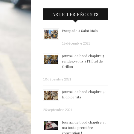
ARTICLES RÉCENTS
Escapade à Saint Malo
16 décembre 2021
Journal de bord chapitre 5 :
rendez-vous à l’Hôtel de
Crillon
10 décembre 2021
Journal de bord chapitre 4 :
la dolce vita
20 septembre 2021
Journal de bord chapitre 3 :
ma toute première
convention !