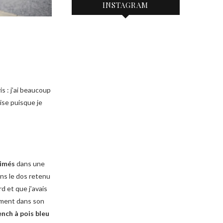
INSTAGRAM
s : j’ai beaucoup
lise puisque je
rimés
dans une
ans le dos retenu
rd et que j’avais
sement dans son
ench à pois bleu