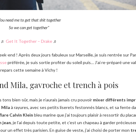
You need me to get that shit together
So we can get together”
♬
Get It Together – Drake
♬
ek-end ! Après deux jours fabuleux sur Marseille, je suis rentrée sur Pari
esse
préférée, je suis sortie profiter du soleil puis… J’ai re-préparé une va
repars cette semaine à Vichy !
d Mila, gavroche et trench à pois
s tons bien-sûr, mais je n’aurais jamais cru pouvoir
mixer différents imp
 Mila
à rayures, avec ses petits liserets festonnés blancs, et sa fente d
lare Calvin Klein
bleu marine que j’ai toujours plaisir à ressortir du placa
n jean
, je l’ai depuis toute petite, et c’est un chapeau à garder précieu
r un effet très parisien. En guise de veste, j’ai choisi de porter mon
tr