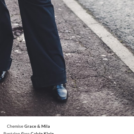
Chemise
Grace & Mila
Pantalon flare
Calvin Klein