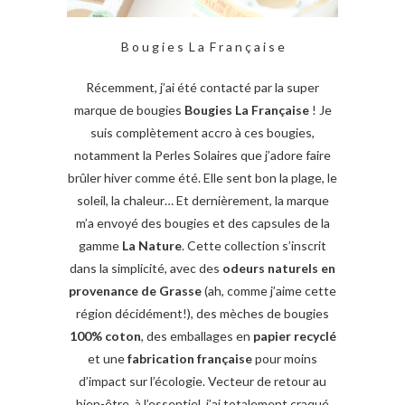
B o u g i e s L a F r a n ç a i s e
Récemment, j’ai été contacté par la super
marque de bougies
Bougies La Française
! Je
suis complètement accro à ces bougies,
notamment la Perles Solaires que j’adore faire
brûler hiver comme été. Elle sent bon la plage, le
soleil, la chaleur… Et dernièrement, la marque
m’a envoyé des bougies et des capsules de la
gamme
La Nature
. Cette collection s’inscrit
dans la simplicité, avec des
odeurs naturels en
provenance de Grasse
(ah, comme j’aime cette
région décidément!), des mèches de bougies
100% coton
, des emballages en
papier recyclé
et une
fabrication française
pour moins
d’impact sur l’écologie. Vecteur de retour au
bien-être, à l’essentiel, j’ai totalement craqué