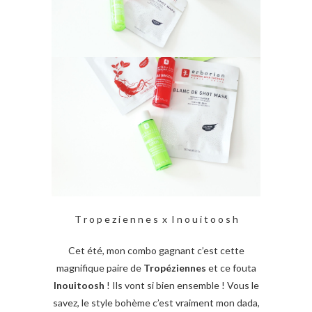
T r o p e z i e n n e s x I n o u i t o o s h
Cet été, mon combo gagnant c’est cette
magnifique paire de
Tropéziennes
et ce fouta
Inouitoosh
! Ils vont si bien ensemble ! Vous le
savez, le style bohème c’est vraiment mon dada,