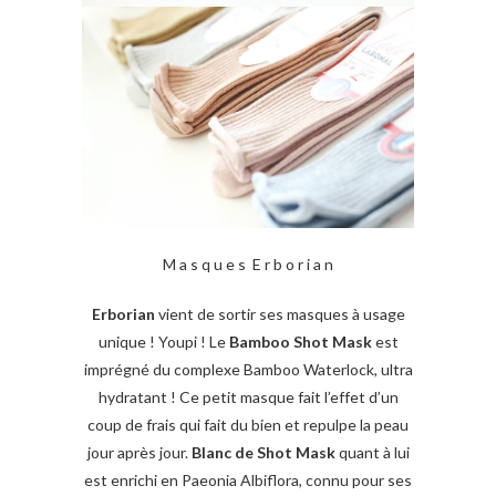
M a s q u e s E r b o r i a n
Erborian
vient de sortir ses masques à usage
unique ! Youpi ! Le
Bamboo Shot Mask
est
imprégné du complexe Bamboo Waterlock, ultra
hydratant ! Ce petit masque fait l’effet d’un
coup de frais qui fait du bien et repulpe la peau
jour après jour.
Blanc de Shot Mask
quant à lui
est enrichi en Paeonia Albiflora, connu pour ses