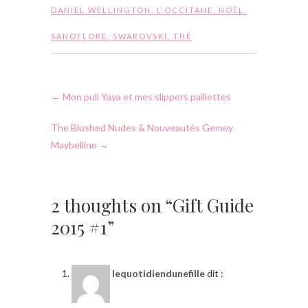
DANIEL WELLINGTON
,
L'OCCITANE
,
NOËL
,
SANOFLORE
,
SWAROVSKI
,
THÉ
←
Mon pull Yaya et mes slippers paillettes
The Blushed Nudes & Nouveautés Gemey
Maybelline
→
2 thoughts on “Gift Guide
2015 #1”
lequotidiendunefille
dit :