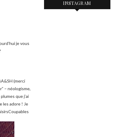
INSTAGRAM
ourd’hui je vous
?
 BA&SH (merci
er” – néologisme,
 plumes que j’ai
 les adore ! Je
laisirsCoupables