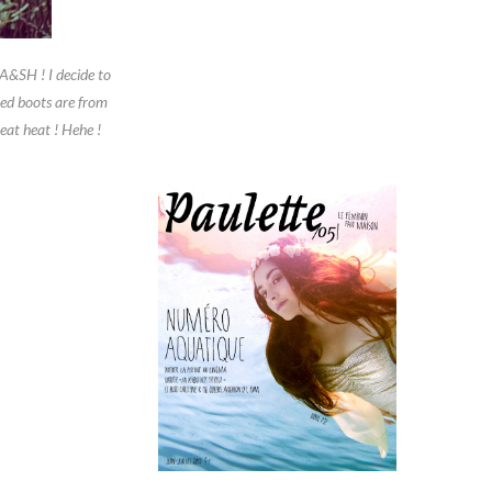
BA&SH ! I decide to
ged boots are from
eat heat ! Hehe !