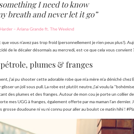
 something I need to know
y breath and never let it go”
Harder – Ariana Grande ft. The Weeknd
t que vous n’avez pas trop froid (personnellement je n’en peux plus!). Auj
décidé de le décaler désormais au mercredi, est-ce que cela vous convient 
 pétrole, plumes & franges
nt, j’ai pu shooter cette adorable robe que m’a mère m’a déniché chez
lisser un joli sous pull. La robe est plutôt neutre, j’ai voulu la “bohémis
utant des plumes et des franges. Autour de mon cou je porte un collier de
orte mes UGG à franges, également offerte par ma maman l’an dernier. Je
s grosse doudoune ni vu ni connu pour aller au boulot ce matin hihi ! #P