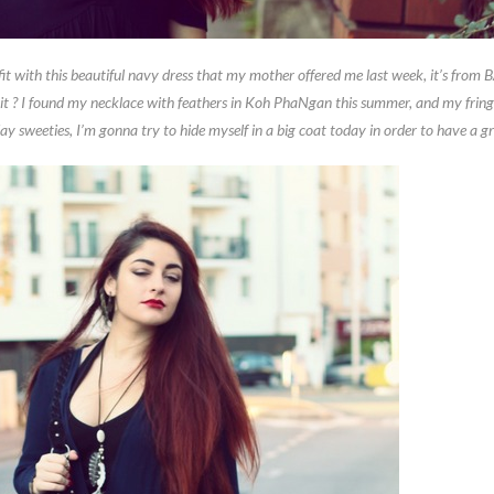
tfit with this beautiful navy dress that my mother offered me last week, it’s from 
e it ? I found my necklace with feathers in Koh PhaNgan this summer, and my frin
 sweeties, I’m gonna try to hide myself in a big coat today in order to have a gr