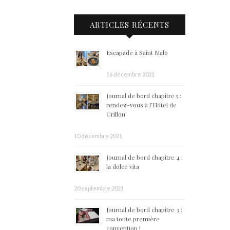
ARTICLES RÉCENTS
Escapade à Saint Malo
16 décembre 2021
Journal de bord chapitre 5 :
rendez-vous à l’Hôtel de
Crillon
10 décembre 2021
Journal de bord chapitre 4 :
la dolce vita
20 septembre 2021
Journal de bord chapitre 3 :
ma toute première
convention !