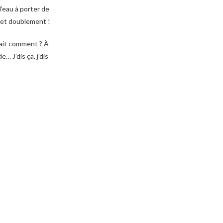
l’eau à porter de
e et doublement !
 fait comment ? À
… J’dis ça, j’dis