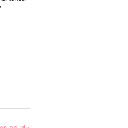
t.
issardes et moi
→