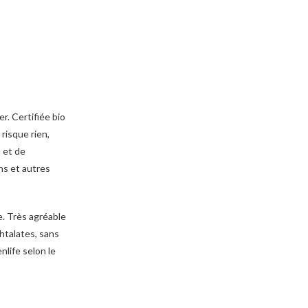
r. Certifiée bio
risque rien,
 et de
ons et autres
phtalates, sans
life selon le