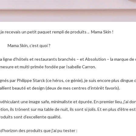
 je recevais un petit paquet rempli de produits .. Mama Skin !
Mama Skin, c’est quoi ?
 la ligne d’hôtels et restaurants branchés – et Absolution – la marque d
-mesure et multi-primée fondée par Isabelle Carron.
gnés par Philippe Starck (ce héros, ce génie), je suis encore plus dingue 
llient beauté et design (deux de mes centres d’intérêt favoris).
véhiculant une image safe, minimaliste et épurée. En premier lieu, j’ai d
n, ils trônent sur ma table de nuit, ils sont si jolis. Et en plus d’être e
roduits sont d’excellente qualité.
 d’horizon des produits que j’ai pu tester :