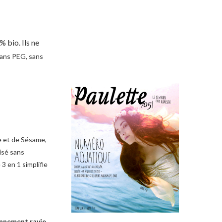
% bio. Ils ne
sans PEG, sans
de et de Sésame,
isé sans
3 en 1 simplifie
bonnement ravie