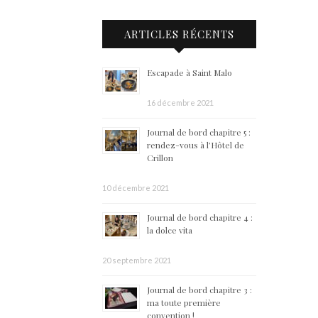
ARTICLES RÉCENTS
Escapade à Saint Malo
16 décembre 2021
Journal de bord chapitre 5 :
rendez-vous à l’Hôtel de
Crillon
10 décembre 2021
Journal de bord chapitre 4 :
la dolce vita
20 septembre 2021
Journal de bord chapitre 3 :
ma toute première
convention !