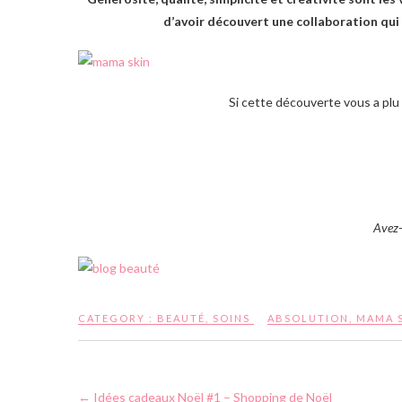
d’avoir découvert une collaboration qui
Si cette découverte vous a plu e
Avez-
CATEGORY :
BEAUTÉ
,
SOINS
ABSOLUTION
,
MAMA 
←
Idées cadeaux Noël #1 – Shopping de Noël