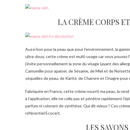
LA CRÈME CORPS ET
Aussi bon pour la peau que pour l’environnement, la gamme
ultra-doux, cette crème est multi-usage car vous pouvez l’u
j’évite personnellement la zone du visage (ayant des aller
Camomille pour apaiser, de Sésame, de Miel et de Noisette p
séquelles de peau, de Karité, de Chanvre et Onagre pour 
Fabriquée en France, cette crème nourrit ma peau, la rend toute douce et dégage en prime une odeur très légère et à peine sucrée. Très agréable
à l’application, elle ne colle pas et pénètre rapidement l’
parfum ni colorant de synthèse. Qui dit mieux ? Ces crème
référentiel Ecocert.
LES SAVONS