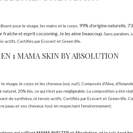
99% d’origine naturelle, 73
lisent pour le visage, les mains et le corps.
ur fraîche et esprit cocooning. Je les aime beaucoup.
Sans paraben, 
o-actifs. Certifiés par Ecocert et Green life.
3 EN 1 MAMA SKIN BY ABSOLUTION
r le visage, le corps et les cheveux (oui, oui!). Composés d’Aloe, d’Aman
naturel, 20% bio, ce qui n’est pas négligeable. La composition a été réal
nt de synthèse, ni tensio-actifs. Certifiés par Ecocert et Green life. Ce 
a votre peau et vos cheveux tout en respectant l’environnement.
s valeurs qui rallient MAMA SHELTER et Absolution, et je suis tout 