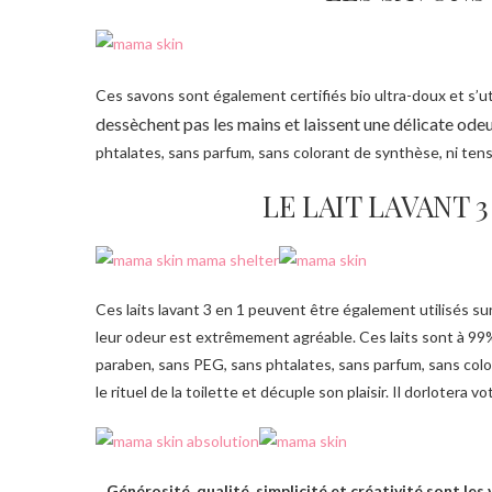
Ces savons sont également certifiés bio ultra-doux et s’uti
dessèchent pas les mains et laissent une délicate ode
phtalates, sans parfum, sans colorant de synthèse, ni tensi
LE LAIT LAVANT 
Ces laits lavant 3 en 1 peuvent être également utilisés su
leur odeur est extrêmement agréable. Ces laits sont à 99% 
paraben, sans PEG, sans phtalates, sans parfum, sans colora
le rituel de la toilette et décuple son plaisir. Il dorloter
Générosité, qualité, simplicité et créativité sont le