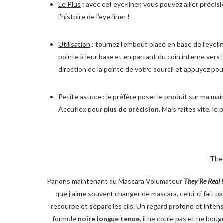
Le Plus
: avec cet eye-liner, vous pouvez allier
précis
l’histoire de l’eye-liner !
Utilisation
: tournez l’embout placé en base de l’eyelin
pointe à leur base et en partant du coin interne vers l
direction de la pointe de votre sourcil et appuyez pou
Petite astuce
: je préfère poser le produit sur ma ma
Accuflex pour
plus de
précision
. Mais faites vite, l
They
Parlons maintenant du Mascara Volumateur
They’Re Real 
que j’aime souvent changer de mascara, celui-ci fait p
recourbe et
sépare
les cils. Un regard profond et intens
formule
noire longue tenue
, il ne coule pas et ne boug