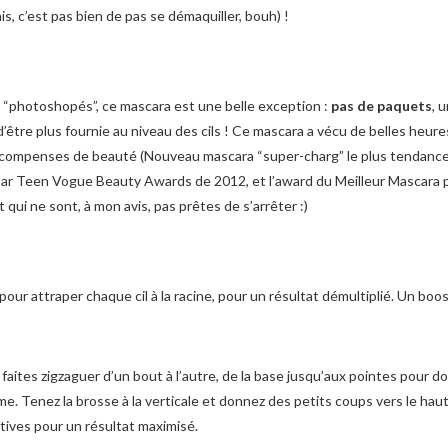
ais, c’est pas bien de pas se démaquiller, bouh) !
et “photoshopés”, ce mascara est une belle exception :
pas de paquets
, 
être plus fournie au niveau des cils ! Ce mascara a vécu de belles heure
ompenses de beauté (Nouveau mascara “super-charg” le plus tendanc
par Teen Vogue Beauty Awards de 2012, et l’award du Meilleur Mascara 
qui ne sont, à mon avis, pas prêtes de s’arrêter :)
our attraper chaque cil à la racine, pour un résultat démultiplié. Un boo
faites zigzaguer d’un bout à l’autre, de la base jusqu’aux pointes pour do
e. Tenez la brosse à la verticale et donnez des petits coups vers le haut
tives pour un résultat maximisé.