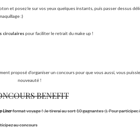
oton et posez le sur vos yeux quelques instants, puis passer dessus dél
maquillage :)
circulaires
pour faciliter le retrait du make up !
timent proposé d’organiser un concours pour que vous aussi, vous puissi
nouveauté !
ONCOURS BENEFIT
p Liner
format voyage ! Je tirerai au sort 10 gagnantes :). Pour participer, il
ticipez au concours