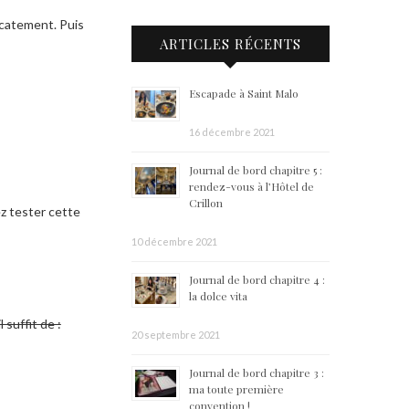
icatement. Puis
ARTICLES RÉCENTS
Escapade à Saint Malo
16 décembre 2021
Journal de bord chapitre 5 :
rendez-vous à l’Hôtel de
Crillon
ez tester cette
10 décembre 2021
Journal de bord chapitre 4 :
la dolce vita
 suffit de :
20 septembre 2021
Journal de bord chapitre 3 :
ma toute première
convention !