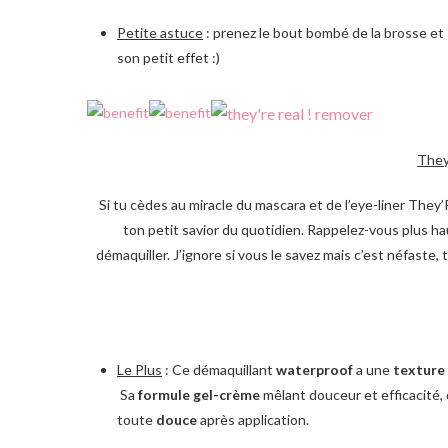
Petite astuce
: prenez le bout bombé de la brosse et
son petit effet :)
They
Si tu cèdes au miracle du mascara et de l’eye-liner They
ton petit savior du quotidien. Rappelez-vous plus haut
démaquiller. J’ignore si vous le savez mais c’est néfaste
Le Plus
: Ce démaquillant
waterproof
a une
texture 
Sa
formule gel-crème
mêlant douceur et efficacité, d
toute
douce
après application.