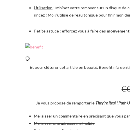
Utilisation
: imbibez votre remover sur un disque de c
rincez ! Moi j’utilise de l’eau tonique pour finir mon dé
Petite astuce
: efforcez vous à faire des
mouvements 
Et pour clôturer cet article en beauté, Benefit m’a gen
C
Je vous propose de remporter le
They’re Real ! Push U
Me laisser un commentaire en précisant que vous par
Me laisser une adresse mail valide