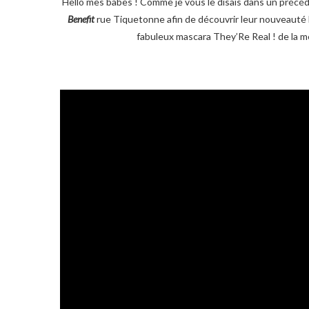
Hello mes babes ! Comme je vous le disais dans un précédent
Benefit
rue Tiquetonne afin de découvrir leur nouveauté
fabuleux mascara They’Re Real ! de la m