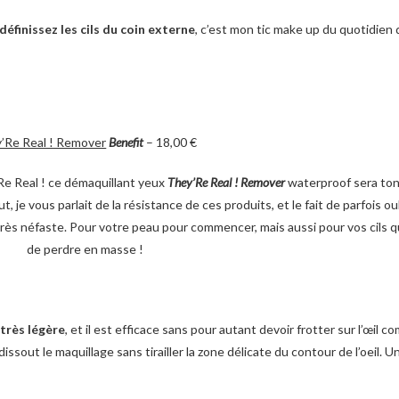
définissez les cils du coin externe
, c’est mon tic make up du quotidien q
’Re Real ! Remover
Benefit
– 18,00 €
’Re Real ! ce démaquillant yeux
They’Re Real ! Remover
waterproof sera ton 
, je vous parlait de la résistance de ces produits, et le fait de parfois o
, très néfaste. Pour votre peau pour commencer, mais aussi pour vos cils 
de perdre en masse !
très légère
, et il est efficace sans pour autant devoir frotter sur l’œil 
issout le maquillage sans tirailler la zone délicate du contour de l’oeil. 