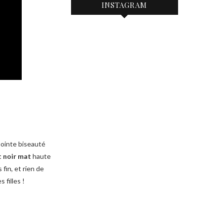
INSTAGRAM
pointe biseauté
t noir mat
haute
 fin, et rien de
s filles !