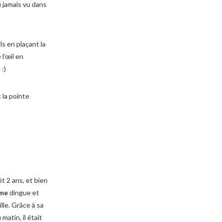
u jamais vu dans
ls en plaçant la
l’œil en
:)
 la pointe
t 2 ans, et bien
ume
dingue et
lle. Grâce à sa
matin, il était