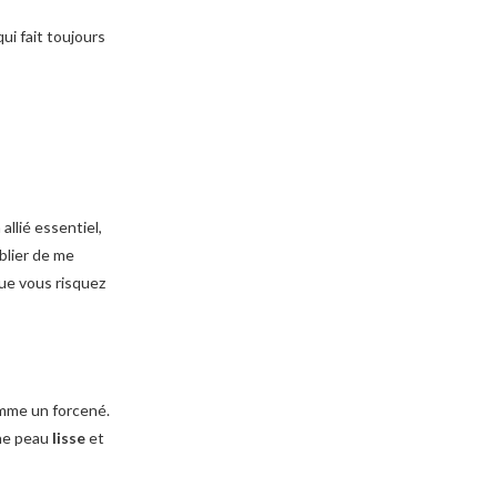
ui fait toujours
allié essentiel,
ublier de me
que vous risquez
comme un forcené.
Une peau
lisse
et