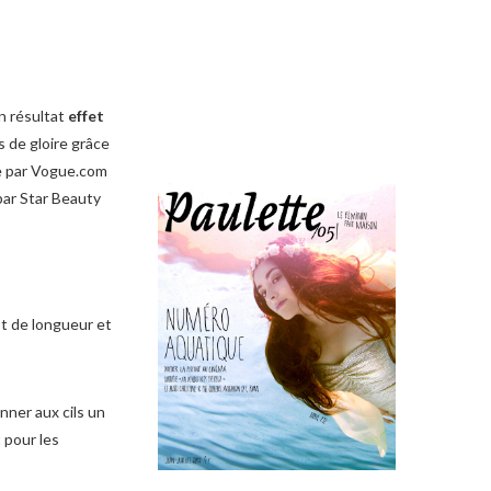
un résultat
effet
s de gloire grâce
e par Vogue.com
par Star Beauty
st de longueur et
nner aux cils un
 pour les