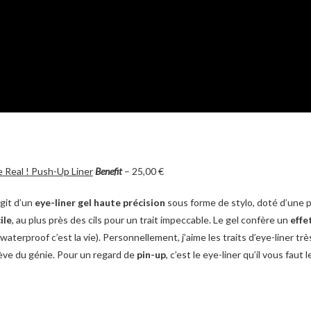
 Real ! Push-Up Liner
Benefit
– 25,00 €
’agit d’un
eye-liner gel haute précision
sous forme de stylo, doté d’une 
ile
, au plus près des cils pour un trait impeccable. Le gel confère un
effe
 waterproof c’est la vie). Personnellement, j’aime les traits d’eye-liner très
elève du génie. Pour un regard de
pin-up
, c’est le eye-liner qu’il vous faut le