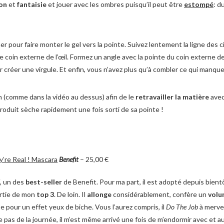
ion
et
fantaisie
et jouer avec les ombres puisqu’il peut être
estompé
: d
er pour faire monter le gel vers la pointe. Suivez lentement la ligne des ci
e coin externe de l’œil. Formez un angle avec la pointe du coin externe de 
r créer une virgule. Et enfin, vous n’avez plus qu’à combler ce qui manque 
in (comme dans la vidéo au dessus) afin de le
retravailler la matière
avec
e produit sèche rapidement une fois sorti de sa pointe !
’re Real ! Mascara
Benefit
– 25,00 €
!
, un des
best-seller
de Benefit. Pour ma part, il est adopté depuis bientô
artie de mon
top 3
. De loin. Il
allonge
considérablement, confère un
vol
e pour un effet yeux de biche. Vous l’aurez compris, il
Do The Job
à mervei
e pas de la journée, il m’est même arrivé une fois de m’endormir avec et au 