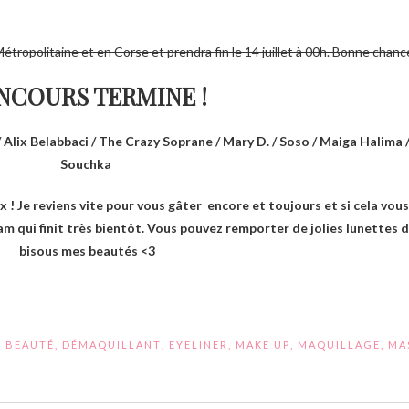
étropolitaine et en Corse et prendra fin le 14 juillet à 00h. Bonne chanc
NCOURS TERMINE !
/ Alix Belabbaci / The Crazy Soprane / Mary D. / Soso / Maiga Halima 
Souchka
! Je reviens vite pour vous gâter encore et toujours et si cela vous 
qui finit très bientôt. Vous pouvez remporter de jolies lunettes de
bisous mes beautés <3
S BEAUTÉ
,
DÉMAQUILLANT
,
EYELINER
,
MAKE UP
,
MAQUILLAGE
,
MA