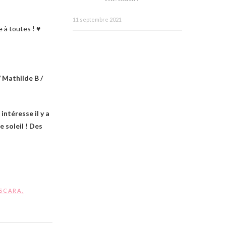
11 septembre 2021
e à toutes ! ♥
/ Mathilde B /
intéresse il y a
 soleil ! Des
SCARA
,