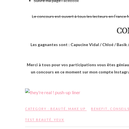
Suivre ma page
Facebook
Le concours est ouvert à tous les lecteurs en France M
CO
Les gagnantes sont : Capucine Vidal / Chloé / Basik 
Merci à tous pour vos participations vous êtes géniaux 
un concours en ce moment sur mon compte Instagram 
CATEGORY :
BEAUTÉ
,
MAKE UP
BENEFIT
,
CONSEIL
TEST BEAUTÉ
,
YEUX