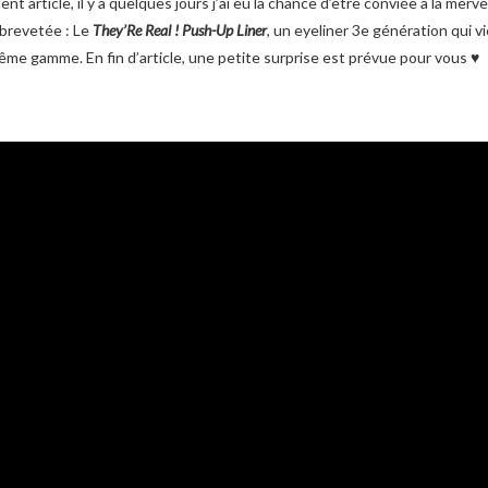
 article, il y a quelques jours j’ai eu la chance d’être conviée à la merv
 brevetée : Le
They’Re Real ! Push-Up Liner
, un eyeliner 3e génération qui vi
ême gamme. En fin d’article, une petite surprise est prévue pour vous ♥