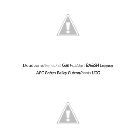
Doudoune/
big jacket
Gap
Pull/
shirt
BA&SH
Legging
APC
Bottes
Bailey Button
/
boots
UGG