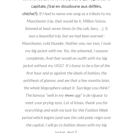
capitale, j’irai en doudoune aux défilés,
chiche?).
If I had to name one song as a tribute to my
Manchester trip, that would be it, Million Voices,
listened at least seven times (in the cab, bars, ..). It
was a beautiful trip, but we had been warned :
Manchester, cold thunder. Neither one, nor two, I took
my big jacket with me. Yes, the ashamed, I assume
completely. And that would an outfit with my big
jacket without my UGG? It’s funny to be a fan of the
first hour and so against the ideals of fashion, the
antithesis of glamor, and see that a few months later,
the whole blogosphere adopt it. Sacrilege you think?
The famous “well in my
shoes
ugg” is de rigueur to
meet your prying eyes. Lot of kisses, thank you for
everything and wish me luck for this Fashion Week
period which begins (and saw the cold polar reign over
the capital, I will go to fashion shows with my big
jacket, deal ?).