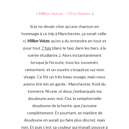
♪
Million Voices – Otto Knows
♫
Si je ne devais citer qu’une chanson en
hommage à ce trip à Manchester, ça serait celle-
ci,
Million Voices
, qu’on a du entendre en tout et
pour tout
7 fois
(dans le taxi, dans les bars, à la
soirée étudiante..). Alors instantanément
lorsque je l’écoute, tous les souvenirs
remontent, et un sourire s’esquisse sur mon
visage. Ce fût un très beau voyage, mais nous
avions été mis en garde : Manchester, froid du
tonnerre. Ni une, ni deux, j’embarquais ma
doudoune avec moi. Oui, la sempiternelle
doudoune de la honte, que j’assume
complètement. Et pourtant, en matière de
doudoune on aurait pu faire plus discret, mais
non. Et puis c’est sa couleur qui m’avait poussé à