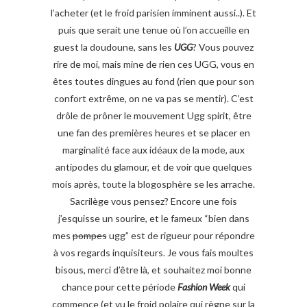
l’acheter (et le froid parisien imminent aussi..). Et
puis que serait une tenue où l’on accueille en
guest la doudoune, sans les
UGG
? Vous pouvez
rire de moi, mais mine de rien ces UGG, vous en
êtes toutes dingues au fond (rien que pour son
confort extrême, on ne va pas se mentir). C’est
drôle de prôner le mouvement Ugg spirit, être
une fan des premières heures et se placer en
marginalité face aux idéaux de la mode, aux
antipodes du glamour, et de voir que quelques
mois après, toute la blogosphère se les arrache.
Sacrilège vous pensez? Encore une fois
j’esquisse un sourire, et le fameux “bien dans
mes
pompes
ugg” est de rigueur pour répondre
à vos regards inquisiteurs. Je vous fais moultes
bisous, merci d’être là, et souhaitez moi bonne
chance pour cette période
Fashion Week
qui
commence (et vu le froid polaire qui règne sur la