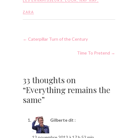
LES ENVAHISSEURS
,
LOOK
,
NAF NAF
,
ZARA
←
Caterpillar Turn of the Century
Time To Pretend
→
33 thoughts on
“Everything remains the
same”
Gilberte
dit :
12 novembre 2012 à 17 h 52 min