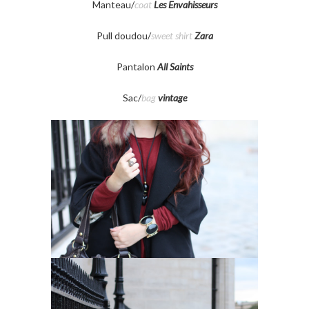
Manteau/
coat
Les Envahisseurs
Pull doudou/
sweet shirt
Zara
Pantalon
All Saints
Sac/
bag
vintage