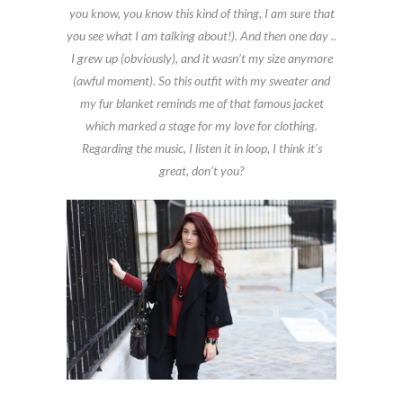
you know, you know this kind of thing, I am sure that
you see what I am talking about!). And then one day ..
I grew up (obviously), and it wasn’t my size anymore
(awful moment). So this outfit with my sweater and
my fur blanket reminds me of that famous jacket
which marked a stage for my love for clothing.
Regarding the music, I listen it in loop, I think it’s
great, don’t you?