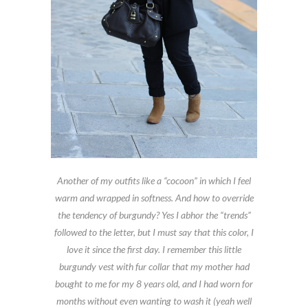
Another of my outfits like a “cocoon” in which I feel
warm and wrapped in softness. And how to override
the tendency of burgundy? Yes I abhor the “trends”
followed to the letter, but I must say that this color, I
love it since the first day. I remember this little
burgundy vest with fur collar that my mother had
bought to me for my 8 years old, and I had worn for
months without even wanting to wash it (yeah well