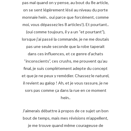
pas mal quand on y pense, au bout du 8e article,
on se sent légèrement lésé au niveau du porte
monnaie hein.. oui parce que forcément, comme
moi, vous dépassez les 8 articles!). Et pourtant..
(oui comme toujours, il y a un “et pourtant”),
lorsque j’ai passé la commande, je ne me doutais
pas une seule seconde que la robe taperait
dans ces influences, et ce genre d’achats
“inconscients”, ces crushs, me prouvent qu’au
final, je suis complètement adepte du concept
et que je ne peux y remédier. Chassez le naturel,
il revient au galop ! Ah, et je vous rassure, je ne
sors pas comme ça dans la rue en ce moment
hein..
J’aimerais débattre à propos de ce sujet un bon
bout de temps, mais mes révisions m’appellent,
je me trouve quand même courageuse de