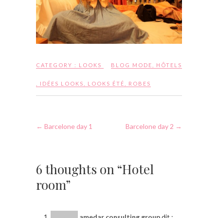
CATEGORY :
LOOKS
BLOG MODE
,
HÔTELS
,
IDÉES LOOKS
,
LOOKS ÉTÉ
,
ROBES
←
Barcelone day 1
Barcelone day 2
→
6 thoughts on “Hotel
room”
amedar consulting group
dit :