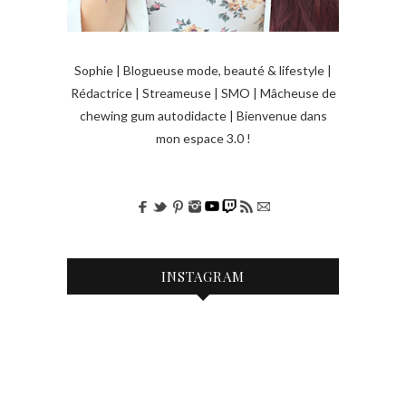
t
i
Sophie | Blogueuse mode, beauté & lifestyle |
c
Rédactrice | Streameuse | SMO | Mâcheuse de
l
chewing gum autodidacte | Bienvenue dans
e
mon espace 3.0 !
s
INSTAGRAM