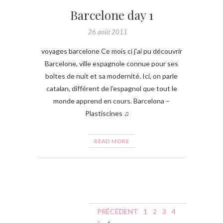
Barcelone day 1
26 août 2011
voyages barcelone Ce mois ci j’ai pu découvrir
Barcelone, ville espagnole connue pour ses
boîtes de nuit et sa modernité. Ici, on parle
catalan, différent de l’espagnol que tout le
monde apprend en cours. Barcelona –
Plastiscines ♫
READ MORE
N
PRÉCÉDENT
1
2
3
4