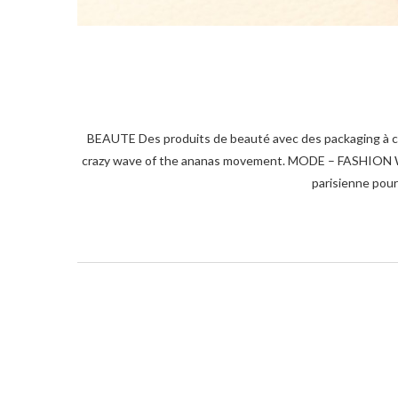
BEAUTE Des produits de beauté avec des packaging à croquer, surfant sur la folie ananas. Beauty products with cute packaging, surfing on the
crazy wave of the ananas movement. MODE – FASHION WEEK
parisienne pou