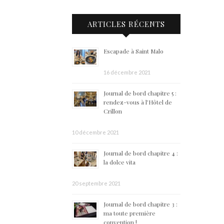
ARTICLES RÉCENTS
Escapade à Saint Malo
16 décembre 2021
Journal de bord chapitre 5 :
rendez-vous à l’Hôtel de
Crillon
10 décembre 2021
Journal de bord chapitre 4 :
la dolce vita
20 septembre 2021
Journal de bord chapitre 3 :
ma toute première
convention !