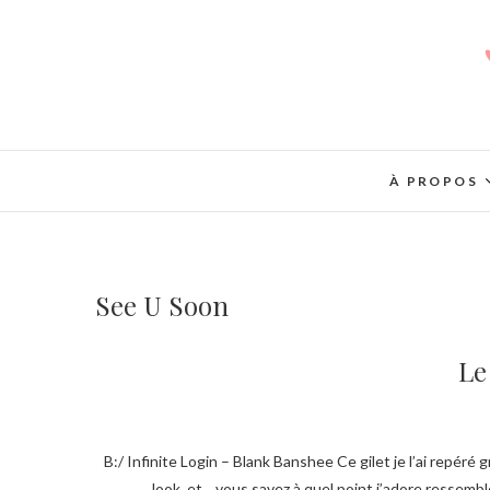
À PROPOS
See U Soon
Le
B:/ Infinite Login – Blank Banshee Ce gilet je l’ai repéré grâce à ma jolie Clémentine, à la shopping party See U Soon. Il confère un côté vintage au
look, et .. vous savez à quel point j’adore ressemb