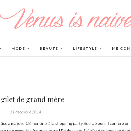
MODE
BEAUTÉ
LIFESTYLE
ME CON
 gilet de grand mère
11 décembre 2014
ler à une mamy les fringues retro ! En dessous, j’ai glissé un body en dent