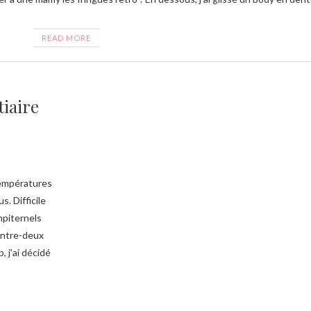
READ MORE
tiaire
températures
. Difficile
mpiternels
entre-deux
 j’ai décidé