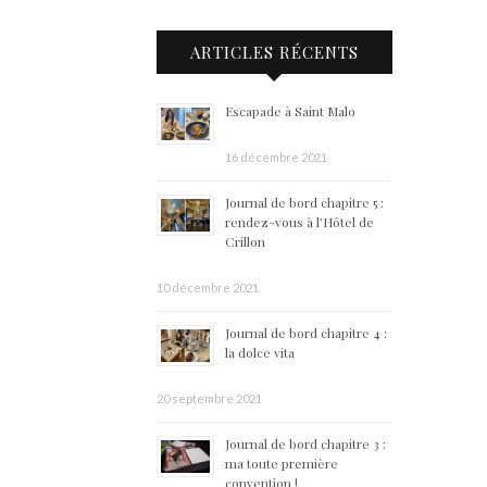
ARTICLES RÉCENTS
Escapade à Saint Malo
16 décembre 2021
Journal de bord chapitre 5 :
rendez-vous à l’Hôtel de
Crillon
10 décembre 2021
Journal de bord chapitre 4 :
la dolce vita
20 septembre 2021
Journal de bord chapitre 3 :
ma toute première
convention !