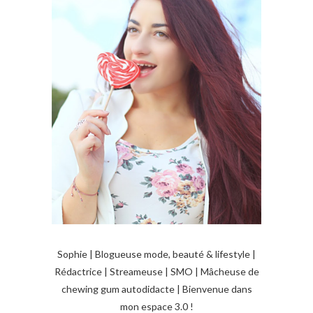
a
t
i
o
n
d
e
s
a
r
t
i
Sophie | Blogueuse mode, beauté & lifestyle |
Rédactrice | Streameuse | SMO | Mâcheuse de
c
chewing gum autodidacte | Bienvenue dans
l
mon espace 3.0 !