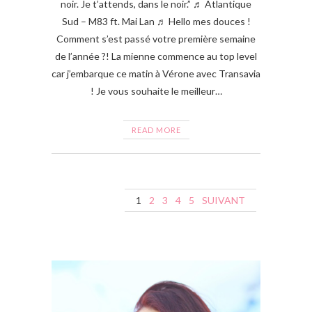
noir. Je t’attends, dans le noir.” ♬ Atlantique
Sud – M83 ft. Mai Lan ♬ Hello mes douces !
Comment s’est passé votre première semaine
de l’année ?! La mienne commence au top level
car j’embarque ce matin à Vérone avec Transavia
! Je vous souhaite le meilleur…
READ MORE
N
1
2
3
4
5
SUIVANT
a
v
i
g