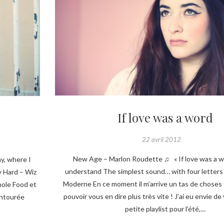
If love was a word
22 avril 2012
New Age – Marlon Roudette ♫ « If love was a wo
y, where I
understand The simplest sound… with four letters 
y Hard – Wiz
Moderne En ce moment il m’arrive un tas de choses f
hole Food et
pouvoir vous en dire plus très vite ! J’ai eu envie de
 entourée
petite playlist pour l’été,…