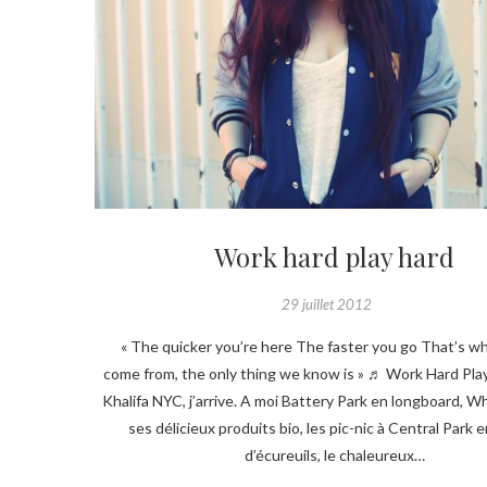
Work hard play hard
29 juillet 2012
« The quicker you’re here The faster you go That’s wh
come from, the only thing we know is » ♬ Work Hard Pla
Khalifa NYC, j’arrive. A moi Battery Park en longboard, W
ses délicieux produits bio, les pic-nic à Central Park
d’écureuils, le chaleureux…