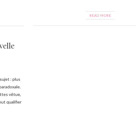
READ MORE
velle
ujet : plus
 paradoxale.
ettes vêtue,
ut qualifier