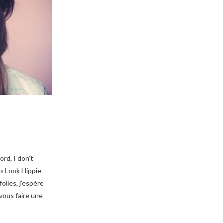
rd, I don’t
» Look Hippie
olles, j’espère
 vous faire une