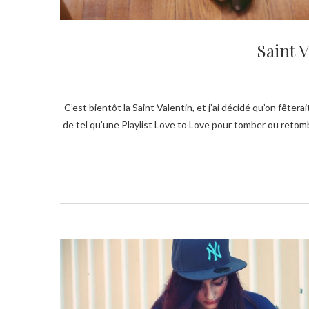
Saint V
C’est bientôt la Saint Valentin, et j’ai décidé qu’on fêterait ça par ici tout au long de ce mois :) Pour parfaire mes articles spécial Saint Valentin, rien
de tel qu’une Playlist Love to Love pour tomber ou retomb