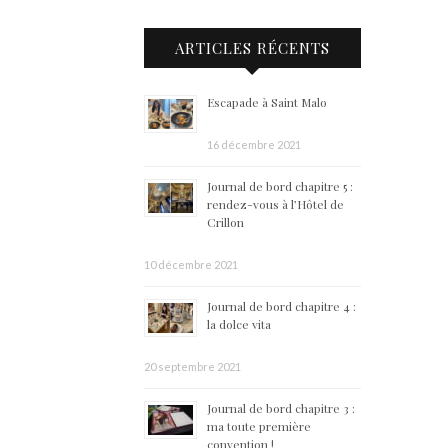
ARTICLES RÉCENTS
Escapade à Saint Malo
16 décembre 2021
Journal de bord chapitre 5 :
rendez-vous à l’Hôtel de
Crillon
10 décembre 2021
Journal de bord chapitre 4 :
la dolce vita
20 septembre 2021
Journal de bord chapitre 3 :
ma toute première
convention !