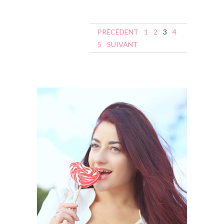
N
PRÉCÉDENT
1
2
3
4
a
5
SUIVANT
v
i
g
a
t
i
o
n
d
e