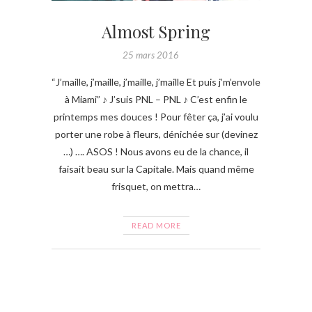
Almost Spring
25 mars 2016
“J’maille, j’maille, j’maille, j’maille Et puis j’m’envole
à Miami” ♪ J’suis PNL – PNL ♪ C’est enfin le
printemps mes douces ! Pour fêter ça, j’ai voulu
porter une robe à fleurs, dénichée sur (devinez
…) …. ASOS ! Nous avons eu de la chance, il
faisait beau sur la Capitale. Mais quand même
frisquet, on mettra…
READ MORE