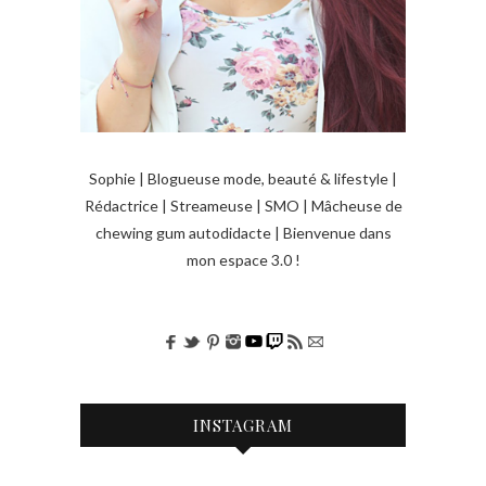
s
a
r
t
i
Sophie | Blogueuse mode, beauté & lifestyle |
c
Rédactrice | Streameuse | SMO | Mâcheuse de
l
chewing gum autodidacte | Bienvenue dans
e
mon espace 3.0 !
s
INSTAGRAM