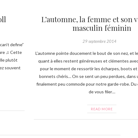
ll
L’automne, la femme et son v
masculin féminin
29 septembre 2014
can’t define”
ure ♫ Cette
L’automne pointe doucement le bout de son nez, et 
lle plutôt
quant à elles restent généreuses et clémentes avec 
sez souvent
pour le moment de ressortir les écharpes, boots e
bonnets chéris… On se sent un peu perdues, dans 
finalement peu commode pour notre garde-robe. Du co
de vous filer…
READ MORE