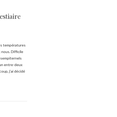
estiaire
les températures
nous. Difficile
t sempiternels
un entre-deux
up, j’ai décidé