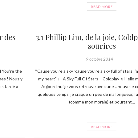
READ MORE
r des
3.1 Phillip Lim, de la joie, Coldp
sourires
9 octobre 2014
d You’re the
“‘Cause you’re a sky, ’cause you’re a sky full of stars 
bes ! Nous y
my heart” ♩ A Sky Full Of Stars – Coldplay ♫ Hello 
pas tardé à
Aujourd’hui je vous retrouve avec une .. nouvelle 
quelques temps, je craque un peu de ma longueur, f
(comme mon morale) et pourtant…
READ MORE