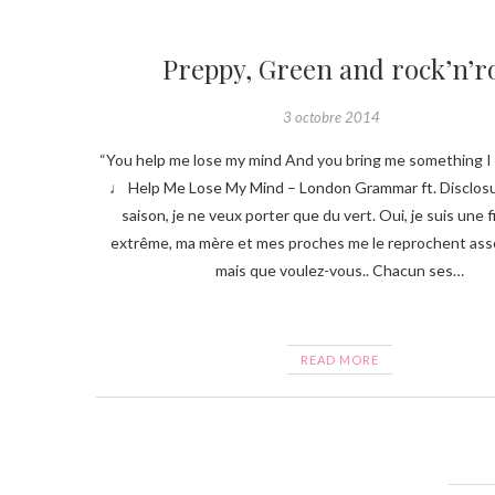
Preppy, Green and rock’n’ro
3 octobre 2014
“You help me lose my mind And you bring me something I 
♩ Help Me Lose My Mind – London Grammar ft. Disclos
saison, je ne veux porter que du vert. Oui, je suis une fi
extrême, ma mère et mes proches me le reprochent as
mais que voulez-vous.. Chacun ses…
READ MORE