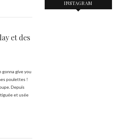
INSTAGRAM
lay et des
I’m gonna give you
mes poulettes !
coupe. Depuis
atiguée et usée