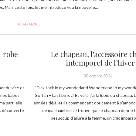
os. Mais cette fois, let me introduce you la nouvelle…
READ MORE
a robe
Le chapeau, l’accessoire ch
intemporel de l’hiver
30 octobre 2014
ner du vice et
“Tick tock in my wonderland Wonderland In my wonde
mes babes !
Switch – Last Lynx ♫ Et voilà, j’ai la lubie du chapeau
a part, elle
années déjà, et ils commencent doucement à s’amonce
, découverte
de ma chambre. Je trouve que le chapeau donne t
beaucoup d’allure à la femme, un chic impara