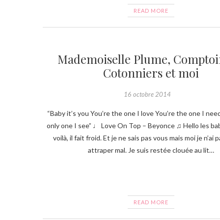
READ MORE
Mademoiselle Plume, Comptoi
Cotonniers et moi
16 octobre 2014
“Baby it’s you You’re the one I love You’re the one I nee
only one I see” ♩ Love On Top – Beyonce ♫ Hello les ba
voilà, il fait froid. Et je ne sais pas vous mais moi je n’ai 
attraper mal. Je suis restée clouée au lit…
READ MORE