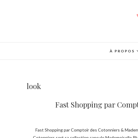
À PROPOS
look
Fast Shopping par Comp
Fast Shopping par Comptoir des Cotonniers & Mademoiselle Plume Comme chaque année depuis bientôt 3 ans maintenant, Comptoir des
Cotonniers sort sa collection capsule Mademoiselle Pl