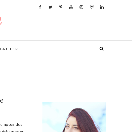
TACTER
me
s écharpes ou