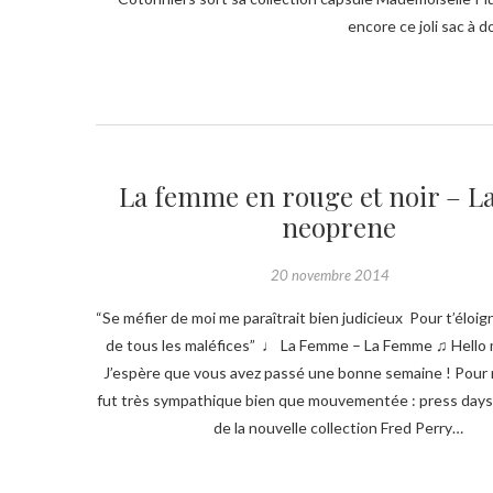
encore ce joli sac à d
La femme en rouge et noir – L
neoprene
20 novembre 2014
“Se méfier de moi me paraîtrait bien judicieux Pour t’éloig
de tous les maléfices” ♩ La Femme – La Femme ♫ Hello 
J’espère que vous avez passé une bonne semaine ! Pour m
fut très sympathique bien que mouvementée : press days
de la nouvelle collection Fred Perry…