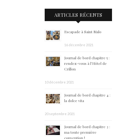
ARTICLES RÉCENTS
Escapade à Saint Malo
16 décembre 2021
Journal de bord chapitre 5 :
rendez-vous à l’Hôtel de
Crillon
10 décembre 2021
Journal de bord chapitre 4 :
la dolce vita
20 septembre 2021
Journal de bord chapitre 3 :
ma toute première
convention !