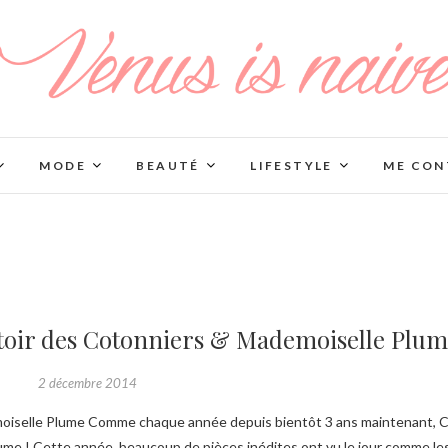
MODE
BEAUTÉ
LIFESTYLE
ME CON
toir des Cotonniers & Mademoiselle Plu
2 décembre 2014
ume ! Cette année, beaucoup de pièces inédites ont vu le jour comme le