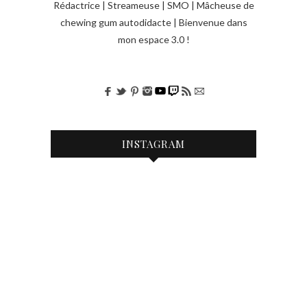
l
Rédactrice | Streameuse | SMO | Mâcheuse de
e
chewing gum autodidacte | Bienvenue dans
mon espace 3.0 !
s
INSTAGRAM