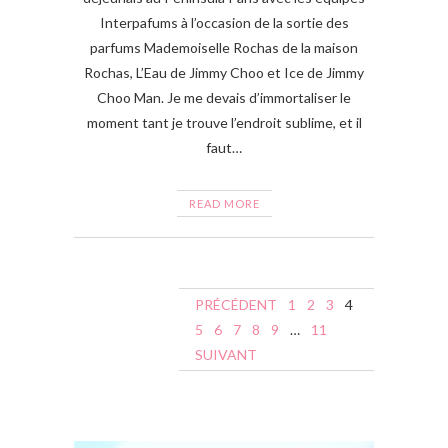
Interpafums à l’occasion de la sortie des
parfums Mademoiselle Rochas de la maison
Rochas, L’Eau de Jimmy Choo et Ice de Jimmy
Choo Man. Je me devais d’immortaliser le
moment tant je trouve l’endroit sublime, et il
faut…
READ MORE
N
PRÉCÉDENT
1
2
3
4
a
5
6
7
8
9
…
11
SUIVANT
v
i
g