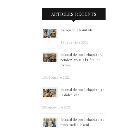
ARTICLES RÉCENTS
Escapade à Saint Malo
16 décembre 2021
Journal de bord chapitre 5 :
rendez-vous à l’Hôtel de
Crillon
10 décembre 2021
Journal de bord chapitre 4 :
la dolce vita
20 septembre 2021
Journal de bord chapitre 2 :
mon meilleur ami