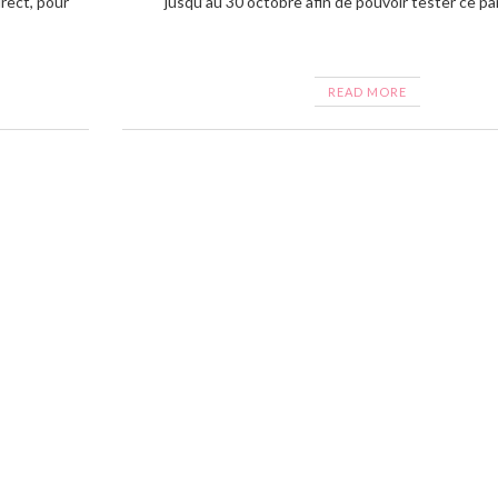
rect, pour
jusqu’au 30 octobre afin de pouvoir tester ce p
READ MORE