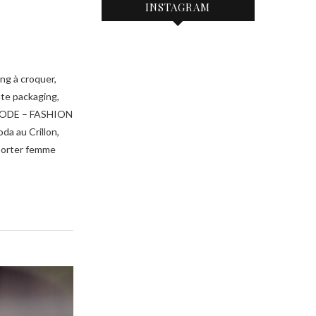
INSTAGRAM
g à croquer,
ute packaging,
 MODE – FASHION
da au Crillon,
-porter femme