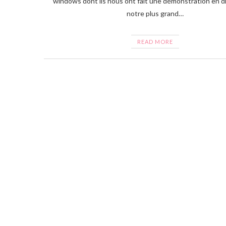
windows dont ils nous ont fait une démonstration en di
notre plus grand…
READ MORE