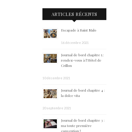
ARTICLES RÉCENTS
Escapade à Saint Malo
16 décembre 2021
Journal de bord chapitre 5 :
rendez-vous à l’Hôtel de
Crillon
10 décembre 2021
Journal de bord chapitre 4 :
la dolce vita
20 septembre 2021
Journal de bord chapitre 3 :
ma toute première
convention !