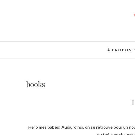
À PROPOS
books
L
Hello mes babes! Aujourd’hui, on se retrouve pour un nouvel article “Les Jolies Choses” (oui je sais, ça faisait longtemps, honte à moi) ! Au menu :
du thé, des chaussu