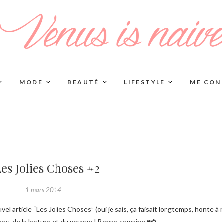
MODE
BEAUTÉ
LIFESTYLE
ME CON
es Jolies Choses #2
1 mars 2014
res, de la lecture et du voyage ! Bonne semaine ♥✿