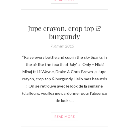
Jupe crayon, crop top &
burgundy
7 janvier 2015
“Raise every bottle and cup in the sky Sparks in
the air like the fourth of July” ♩Only – Nicki
Minaj ft Lil Wayne, Drake & Chris Brown ♫ Jupe
crayon, crop top & burgundy Hello mes beautés
! On se retrouve avec le look de la semaine
(d’ailleurs, veuillez me pardonner pour l’absence
de looks…
READ MORE