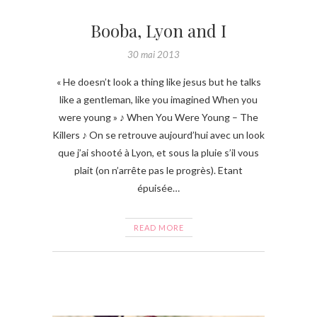
Booba, Lyon and I
30 mai 2013
« He doesn’t look a thing like jesus but he talks
like a gentleman, like you imagined When you
were young » ♪ When You Were Young – The
Killers ♪ On se retrouve aujourd’hui avec un look
que j’ai shooté à Lyon, et sous la pluie s’il vous
plait (on n’arrête pas le progrès). Etant
épuisée…
READ MORE