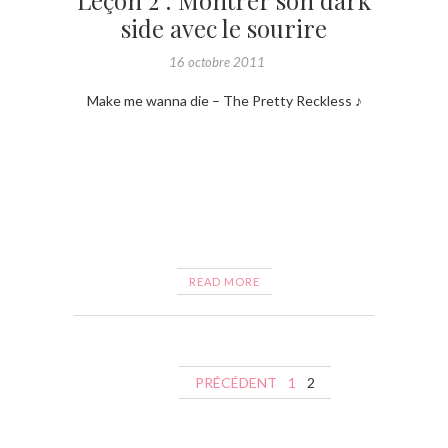
side avec le sourire
16 octobre 2011
Make me wanna die – The Pretty Reckless ♪
READ MORE
N
PRÉCÉDENT
1
2
a