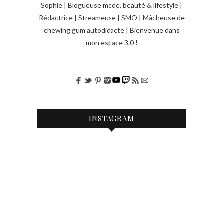
i
Sophie | Blogueuse mode, beauté & lifestyle |
Rédactrice | Streameuse | SMO | Mâcheuse de
c
chewing gum autodidacte | Bienvenue dans
l
mon espace 3.0 !
e
s
INSTAGRAM