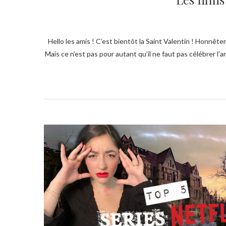
Hello les amis ! C’est bientôt la Saint Valentin ! Honnêtement, je ne l’ai jamais vraiment fêté, n’ayant jamais été en couple durant la Saint Valentin.
Mais ce n’est pas pour autant qu’il ne faut pas célébrer l