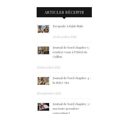
ARTICLES RÉCENTS
Escapade à Saint Malo
16 décembre 2021
Journal de bord chapitre 5 :
rendez-vous à l’Hôtel de
Crillon
10 décembre 2021
Journal de bord chapitre 4 :
la dolce vita
20 septembre 2021
Journal de bord chapitre 3 :
ma toute première
convention !