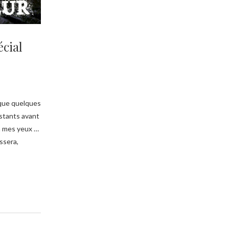
écial
 que quelques
stants avant
à mes yeux …
assera,