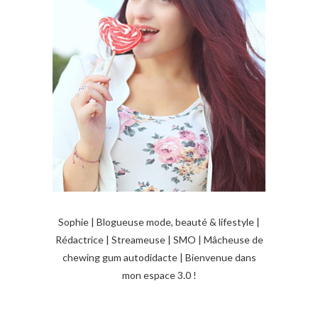
o
n
d
e
s
a
r
t
i
Sophie | Blogueuse mode, beauté & lifestyle |
c
Rédactrice | Streameuse | SMO | Mâcheuse de
l
chewing gum autodidacte | Bienvenue dans
e
mon espace 3.0 !
s