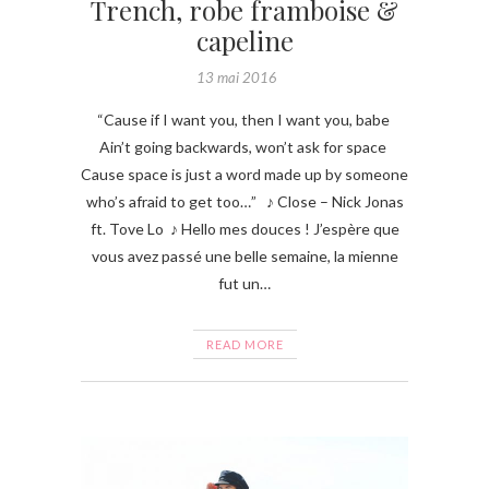
Trench, robe framboise &
capeline
13 mai 2016
“Cause if I want you, then I want you, babe
Ain’t going backwards, won’t ask for space
Cause space is just a word made up by someone
who’s afraid to get too…” ♪ Close – Nick Jonas
ft. Tove Lo ♪ Hello mes douces ! J’espère que
vous avez passé une belle semaine, la mienne
fut un…
READ MORE