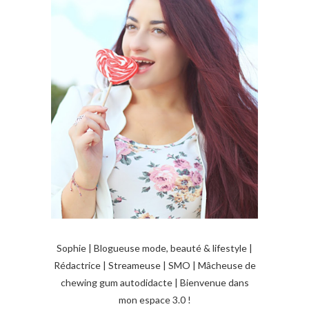
o
n
d
e
s
a
r
t
i
c
l
Sophie | Blogueuse mode, beauté & lifestyle |
e
Rédactrice | Streameuse | SMO | Mâcheuse de
chewing gum autodidacte | Bienvenue dans
s
mon espace 3.0 !