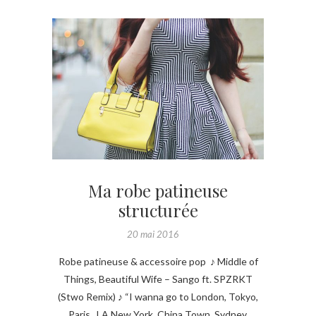
Ma robe patineuse
structurée
20 mai 2016
Robe patineuse & accessoire pop ♪ Middle of
Things, Beautiful Wife – Sango ft. SPZRKT
(Stwo Remix) ♪ “I wanna go to London, Tokyo,
Paris , LA New York, China Town, Sydney,