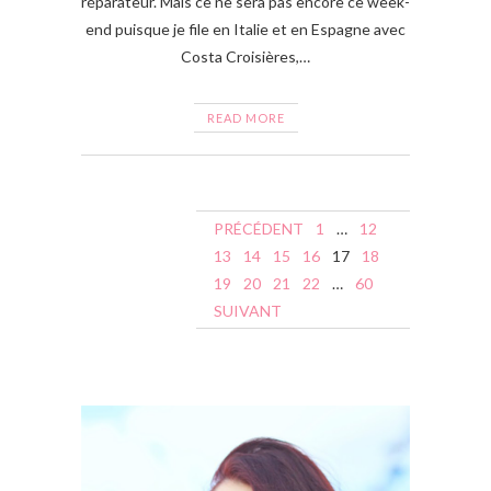
réparateur. Mais ce ne sera pas encore ce week-
end puisque je file en Italie et en Espagne avec
Costa Croisières,…
READ MORE
N
PRÉCÉDENT
1
…
12
a
13
14
15
16
17
18
19
20
21
22
…
60
v
SUIVANT
i
g
a
t
i