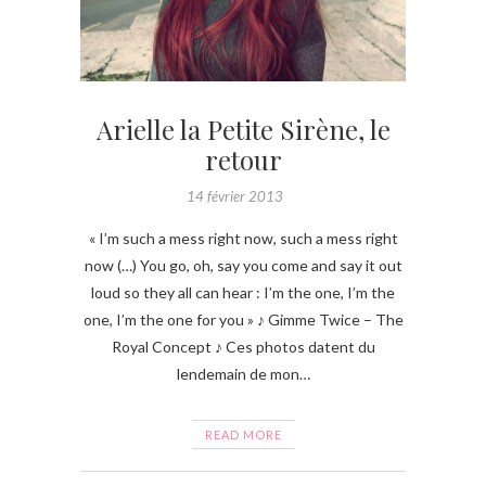
Arielle la Petite Sirène, le
retour
14 février 2013
« I’m such a mess right now, such a mess right
now (…) You go, oh, say you come and say it out
loud so they all can hear : I’m the one, I’m the
one, I’m the one for you » ♪ Gimme Twice – The
Royal Concept ♪ Ces photos datent du
lendemain de mon…
READ MORE