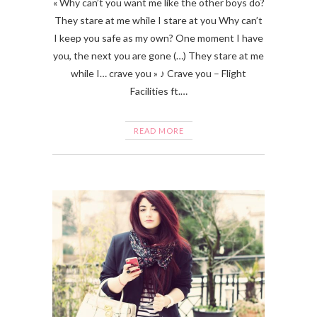
« Why can’t you want me like the other boys do?
They stare at me while I stare at you Why can’t
I keep you safe as my own? One moment I have
you, the next you are gone (…) They stare at me
while I… crave you » ♪ Crave you – Flight
Facilities ft.…
READ MORE