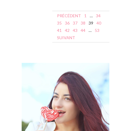
N
PRÉCÉDENT
1
…
34
a
35
36
37
38
39
40
41
42
43
44
…
53
v
SUIVANT
i
g
a
t
i
o
n
d
e