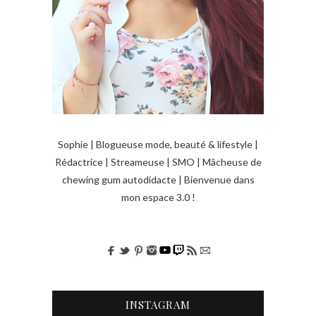
s
a
r
t
i
c
l
Sophie | Blogueuse mode, beauté & lifestyle |
e
Rédactrice | Streameuse | SMO | Mâcheuse de
chewing gum autodidacte | Bienvenue dans
s
mon espace 3.0 !
INSTAGRAM