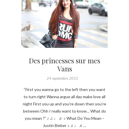
Des princesses sur mes
Vans
24 septembre 2015
“First you wanna go to the left then you want
to turn right Wanna argue all day make love all
night First you up and you’re down then you’re
between Ohh I really want to know… What do
you mean ?” ♪ ♫ ♩ ♬ ♭ What Do You Mean –
Justin Bieber ♪ ♫ ♩ ♬…