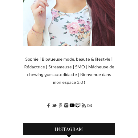
a
r
t
i
c
l
Sophie | Blogueuse mode, beauté & lifestyle |
e
Rédactrice | Streameuse | SMO | Mâcheuse de
chewing gum autodidacte | Bienvenue dans
s
mon espace 3.0 !
INSTAGRAM