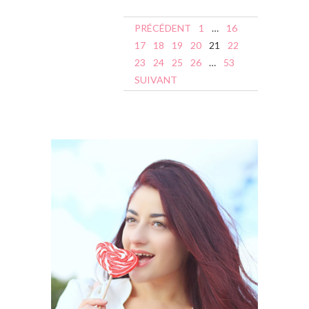
N
PRÉCÉDENT
1
…
16
a
17
18
19
20
21
22
23
24
25
26
…
53
v
SUIVANT
i
g
a
t
i
o
n
d
e
s