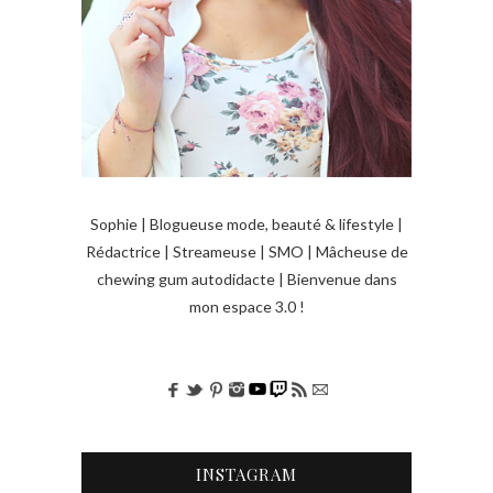
s
a
r
t
i
c
l
Sophie | Blogueuse mode, beauté & lifestyle |
e
Rédactrice | Streameuse | SMO | Mâcheuse de
chewing gum autodidacte | Bienvenue dans
s
mon espace 3.0 !
INSTAGRAM