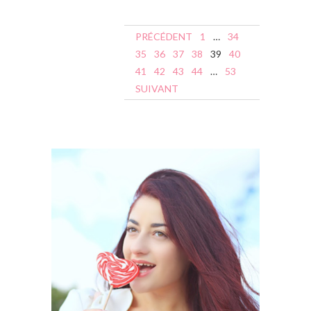
N
PRÉCÉDENT
1
…
34
a
35
36
37
38
39
40
41
42
43
44
…
53
v
SUIVANT
i
g
a
t
i
o
n
d
e