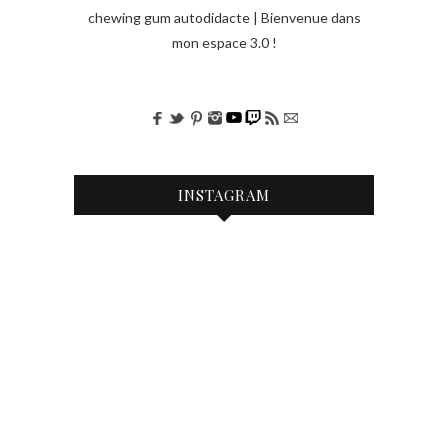
e
chewing gum autodidacte | Bienvenue dans
mon espace 3.0 !
s
INSTAGRAM