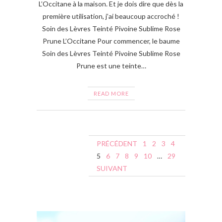
L’Occitane à la maison. Et je dois dire que dès la
première utilisation, j’ai beaucoup accroché !
Soin des Lèvres Teinté Pivoine Sublime Rose
Prune L’Occitane Pour commencer, le baume
Soin des Lèvres Teinté Pivoine Sublime Rose
Prune est une teinte…
READ MORE
N
PRÉCÉDENT
1
2
3
4
a
5
6
7
8
9
10
…
29
SUIVANT
v
i
g